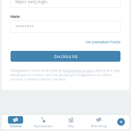
Hasło
nie pamiętam hasła
ZALOGUJ SIĘ
Zalogowanie oznacza akceptację
Regulaminu serwisu
Wykop.pl w jego
aktualnym brzmieniu. Jeśli nie akceptujesz Regulaminu w całości,
prosimy o niekorzystanie z serwisu.
Główna
Wykopalisko
Hity
Mikroblog