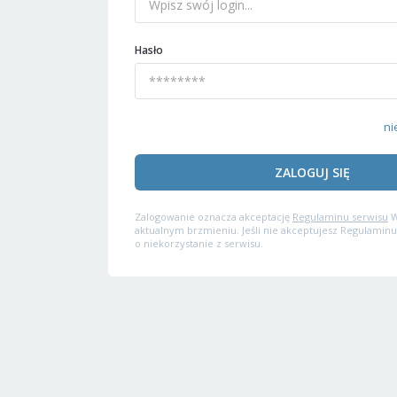
Hasło
ni
ZALOGUJ SIĘ
Zalogowanie oznacza akceptację
Regulaminu serwisu
W
aktualnym brzmieniu. Jeśli nie akceptujesz Regulaminu
o niekorzystanie z serwisu.