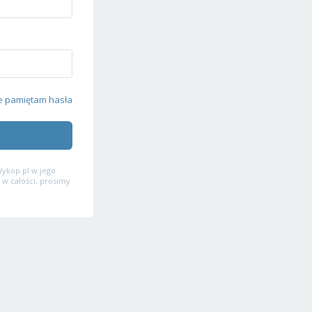
e pamiętam hasła
ykop.pl w jego
 w całości, prosimy