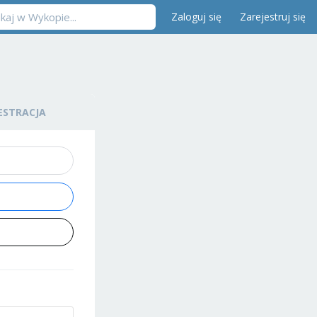
Zaloguj się
Zarejestruj się
ESTRACJA