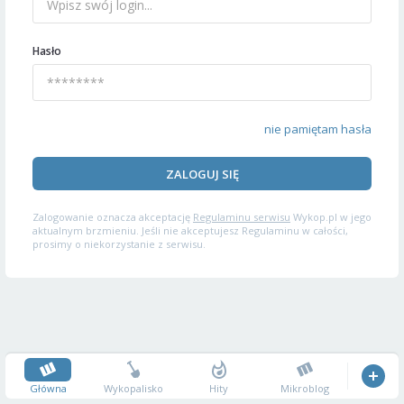
Hasło
nie pamiętam hasła
ZALOGUJ SIĘ
Zalogowanie oznacza akceptację
Regulaminu serwisu
Wykop.pl w jego
aktualnym brzmieniu. Jeśli nie akceptujesz Regulaminu w całości,
prosimy o niekorzystanie z serwisu.
Główna
Wykopalisko
Hity
Mikroblog