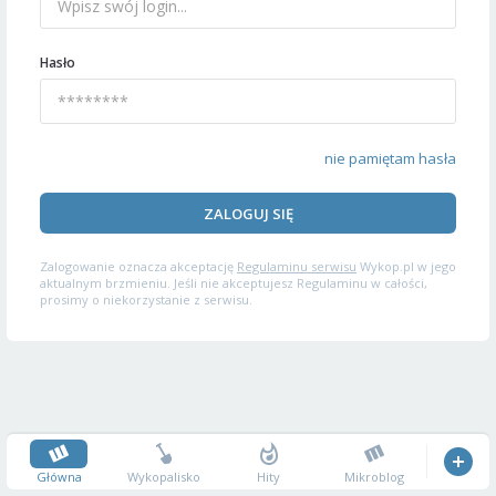
Hasło
nie pamiętam hasła
ZALOGUJ SIĘ
Zalogowanie oznacza akceptację
Regulaminu serwisu
Wykop.pl w jego
aktualnym brzmieniu. Jeśli nie akceptujesz Regulaminu w całości,
prosimy o niekorzystanie z serwisu.
Główna
Wykopalisko
Hity
Mikroblog