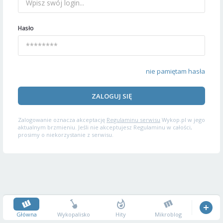
Hasło
nie pamiętam hasła
ZALOGUJ SIĘ
Zalogowanie oznacza akceptację
Regulaminu serwisu
Wykop.pl w jego
aktualnym brzmieniu. Jeśli nie akceptujesz Regulaminu w całości,
prosimy o niekorzystanie z serwisu.
Główna
Wykopalisko
Hity
Mikroblog