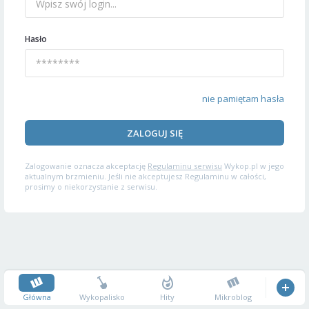
Hasło
nie pamiętam hasła
ZALOGUJ SIĘ
Zalogowanie oznacza akceptację
Regulaminu serwisu
Wykop.pl w jego
aktualnym brzmieniu. Jeśli nie akceptujesz Regulaminu w całości,
prosimy o niekorzystanie z serwisu.
Główna
Wykopalisko
Hity
Mikroblog