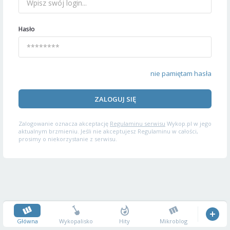
Hasło
nie pamiętam hasła
ZALOGUJ SIĘ
Zalogowanie oznacza akceptację
Regulaminu serwisu
Wykop.pl w jego
aktualnym brzmieniu. Jeśli nie akceptujesz Regulaminu w całości,
prosimy o niekorzystanie z serwisu.
Główna
Wykopalisko
Hity
Mikroblog