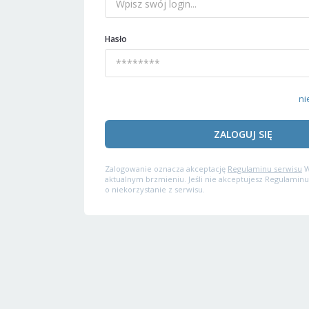
Hasło
ni
ZALOGUJ SIĘ
Zalogowanie oznacza akceptację
Regulaminu serwisu
W
aktualnym brzmieniu. Jeśli nie akceptujesz Regulaminu
o niekorzystanie z serwisu.