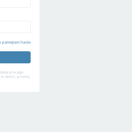
e pamiętam hasła
ykop.pl w jego
 w całości, prosimy