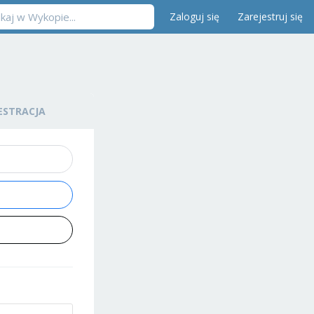
Zaloguj się
Zarejestruj się
ESTRACJA