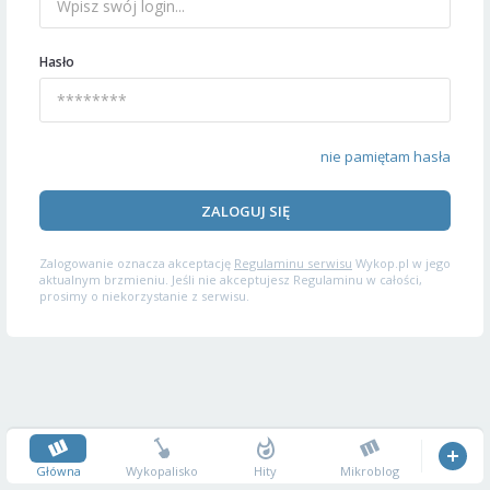
Hasło
nie pamiętam hasła
ZALOGUJ SIĘ
Zalogowanie oznacza akceptację
Regulaminu serwisu
Wykop.pl w jego
aktualnym brzmieniu. Jeśli nie akceptujesz Regulaminu w całości,
prosimy o niekorzystanie z serwisu.
Główna
Wykopalisko
Hity
Mikroblog