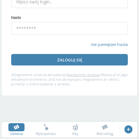
Hasło
nie pamiętam hasła
ZALOGUJ SIĘ
Zalogowanie oznacza akceptację
Regulaminu serwisu
Wykop.pl w jego
aktualnym brzmieniu. Jeśli nie akceptujesz Regulaminu w całości,
prosimy o niekorzystanie z serwisu.
Główna
Wykopalisko
Hity
Mikroblog