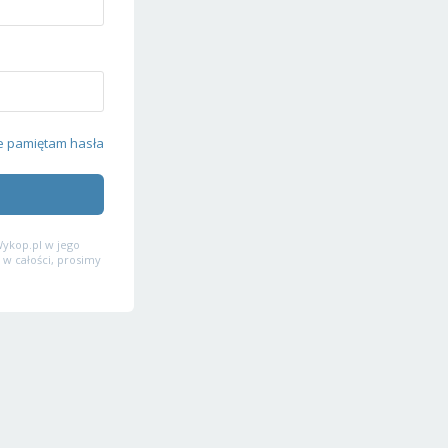
e pamiętam hasła
ykop.pl w jego
 w całości, prosimy