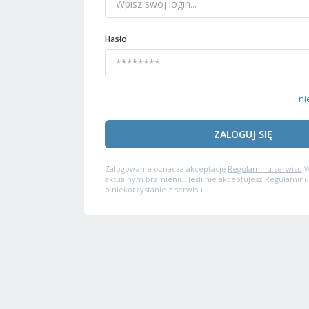
Hasło
ni
ZALOGUJ SIĘ
Zalogowanie oznacza akceptację
Regulaminu serwisu
W
aktualnym brzmieniu. Jeśli nie akceptujesz Regulaminu
o niekorzystanie z serwisu.