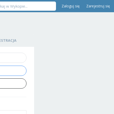
Zaloguj się
Zarejestruj się
ESTRACJA