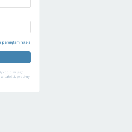
e pamiętam hasła
ykop.pl w jego
 w całości, prosimy