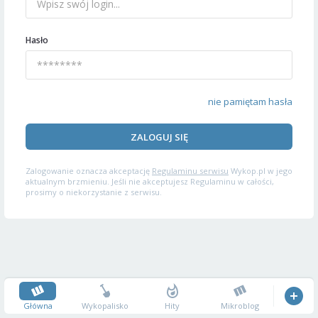
Hasło
nie pamiętam hasła
ZALOGUJ SIĘ
Zalogowanie oznacza akceptację
Regulaminu serwisu
Wykop.pl w jego
aktualnym brzmieniu. Jeśli nie akceptujesz Regulaminu w całości,
prosimy o niekorzystanie z serwisu.
Główna
Wykopalisko
Hity
Mikroblog