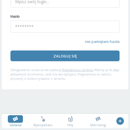
Hasło
nie pamiętam hasła
ZALOGUJ SIĘ
Zalogowanie oznacza akceptację
Regulaminu serwisu
Wykop.pl w jego
aktualnym brzmieniu. Jeśli nie akceptujesz Regulaminu w całości,
prosimy o niekorzystanie z serwisu.
Główna
Wykopalisko
Hity
Mikroblog