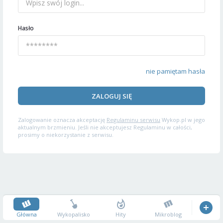
Hasło
nie pamiętam hasła
ZALOGUJ SIĘ
Zalogowanie oznacza akceptację
Regulaminu serwisu
Wykop.pl w jego
aktualnym brzmieniu. Jeśli nie akceptujesz Regulaminu w całości,
prosimy o niekorzystanie z serwisu.
Główna
Wykopalisko
Hity
Mikroblog