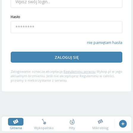
Hasło
nie pamiętam hasła
ZALOGUJ SIĘ
Zalogowanie oznacza akceptację
Regulaminu serwisu
Wykop.pl w jego
aktualnym brzmieniu. Jeśli nie akceptujesz Regulaminu w całości,
prosimy o niekorzystanie z serwisu.
Główna
Wykopalisko
Hity
Mikroblog