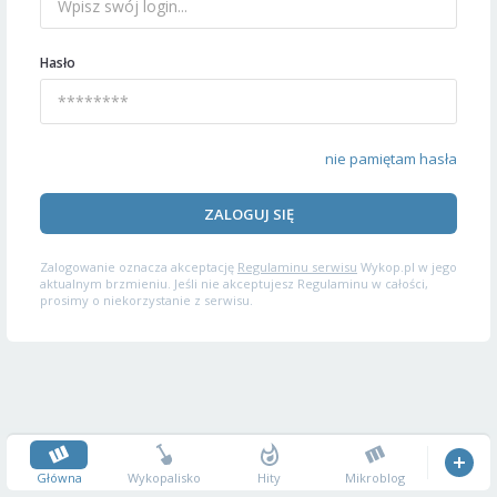
Hasło
nie pamiętam hasła
ZALOGUJ SIĘ
Zalogowanie oznacza akceptację
Regulaminu serwisu
Wykop.pl w jego
aktualnym brzmieniu. Jeśli nie akceptujesz Regulaminu w całości,
prosimy o niekorzystanie z serwisu.
Główna
Wykopalisko
Hity
Mikroblog