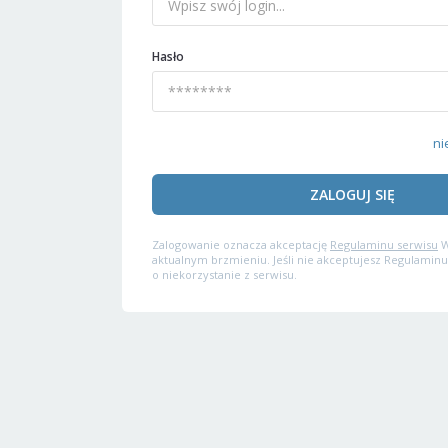
Hasło
ni
ZALOGUJ SIĘ
Zalogowanie oznacza akceptację
Regulaminu serwisu
W
aktualnym brzmieniu. Jeśli nie akceptujesz Regulaminu
o niekorzystanie z serwisu.