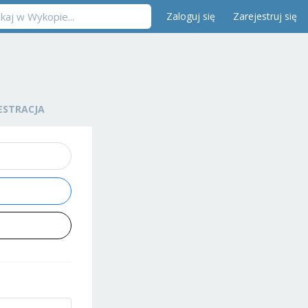
Zaloguj się
Zarejestruj się
ESTRACJA