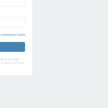
e pamiętam hasła
ykop.pl w jego
 w całości, prosimy