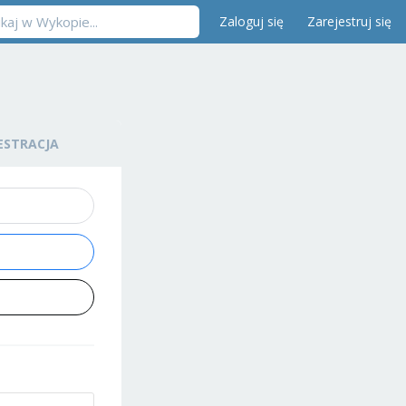
Zaloguj się
Zarejestruj się
ESTRACJA