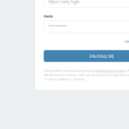
Hasło
ni
ZALOGUJ SIĘ
Zalogowanie oznacza akceptację
Regulaminu serwisu
W
aktualnym brzmieniu. Jeśli nie akceptujesz Regulaminu
o niekorzystanie z serwisu.