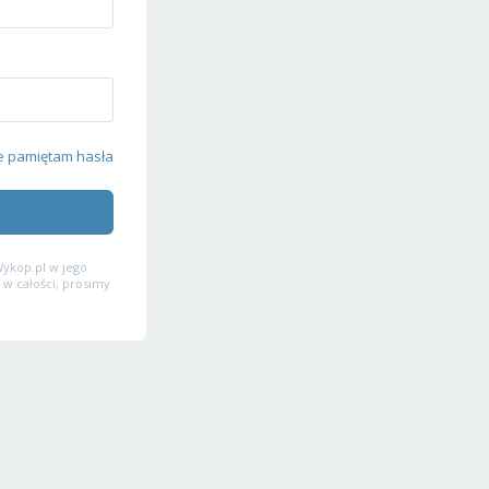
e pamiętam hasła
ykop.pl w jego
 w całości, prosimy