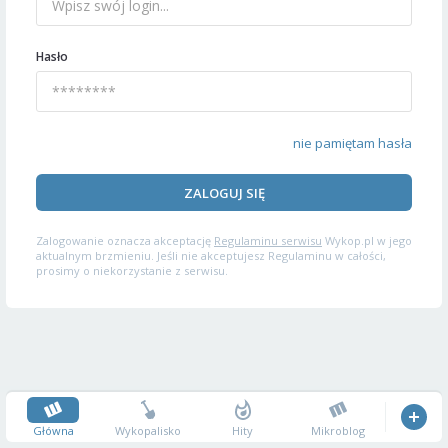
Hasło
nie pamiętam hasła
ZALOGUJ SIĘ
Zalogowanie oznacza akceptację
Regulaminu serwisu
Wykop.pl w jego
aktualnym brzmieniu. Jeśli nie akceptujesz Regulaminu w całości,
prosimy o niekorzystanie z serwisu.
Główna
Wykopalisko
Hity
Mikroblog