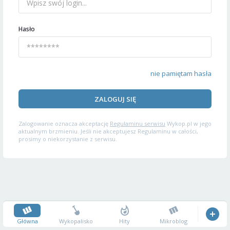
Hasło
nie pamiętam hasła
ZALOGUJ SIĘ
Zalogowanie oznacza akceptację
Regulaminu serwisu
Wykop.pl w jego
aktualnym brzmieniu. Jeśli nie akceptujesz Regulaminu w całości,
prosimy o niekorzystanie z serwisu.
Główna
Wykopalisko
Hity
Mikroblog