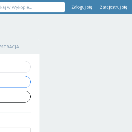
Zaloguj się
Zarejestruj się
ESTRACJA