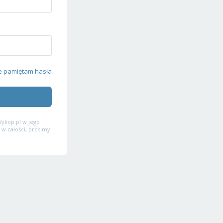
e pamiętam hasła
ykop.pl w jego
 w całości, prosimy