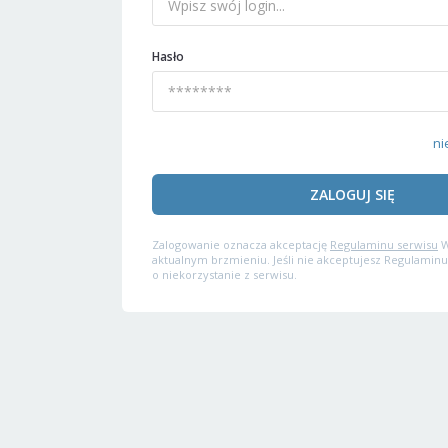
Hasło
ni
ZALOGUJ SIĘ
Zalogowanie oznacza akceptację
Regulaminu serwisu
W
aktualnym brzmieniu. Jeśli nie akceptujesz Regulaminu
o niekorzystanie z serwisu.