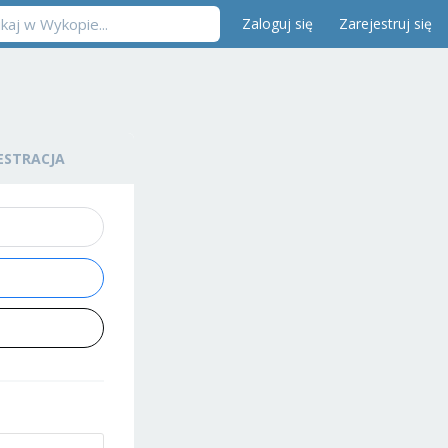
Zaloguj się
Zarejestruj się
ESTRACJA