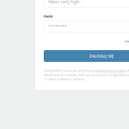
Hasło
ni
ZALOGUJ SIĘ
Zalogowanie oznacza akceptację
Regulaminu serwisu
W
aktualnym brzmieniu. Jeśli nie akceptujesz Regulaminu
o niekorzystanie z serwisu.