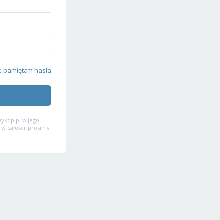
e pamiętam hasła
ykop.pl w jego
 w całości, prosimy