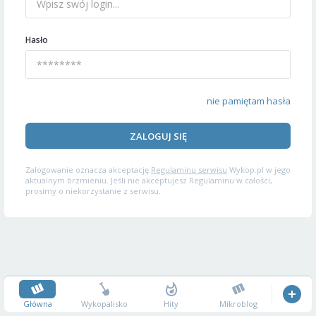
Hasło
nie pamiętam hasła
ZALOGUJ SIĘ
Zalogowanie oznacza akceptację
Regulaminu serwisu
Wykop.pl w jego
aktualnym brzmieniu. Jeśli nie akceptujesz Regulaminu w całości,
prosimy o niekorzystanie z serwisu.
Główna
Wykopalisko
Hity
Mikroblog