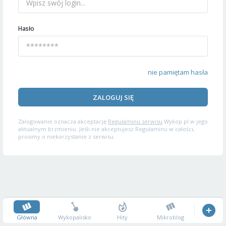
Hasło
nie pamiętam hasła
ZALOGUJ SIĘ
Zalogowanie oznacza akceptację
Regulaminu serwisu
Wykop.pl w jego
aktualnym brzmieniu. Jeśli nie akceptujesz Regulaminu w całości,
prosimy o niekorzystanie z serwisu.
Główna
Wykopalisko
Hity
Mikroblog