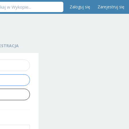
Zaloguj się
Zarejestruj się
ESTRACJA