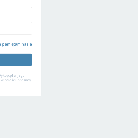
e pamiętam hasła
ykop.pl w jego
 w całości, prosimy