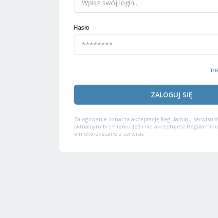
Hasło
ni
ZALOGUJ SIĘ
Zalogowanie oznacza akceptację
Regulaminu serwisu
W
aktualnym brzmieniu. Jeśli nie akceptujesz Regulaminu
o niekorzystanie z serwisu.