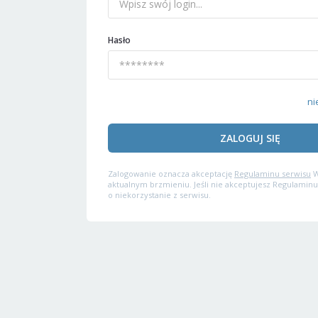
Hasło
ni
ZALOGUJ SIĘ
Zalogowanie oznacza akceptację
Regulaminu serwisu
W
aktualnym brzmieniu. Jeśli nie akceptujesz Regulaminu
o niekorzystanie z serwisu.