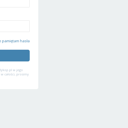
e pamiętam hasła
ykop.pl w jego
 w całości, prosimy