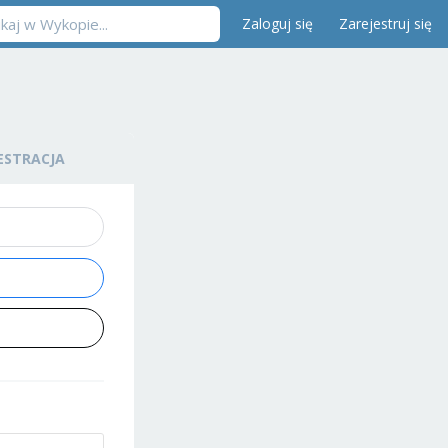
Zaloguj się
Zarejestruj się
ESTRACJA