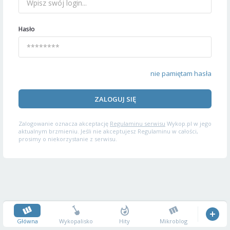
Hasło
nie pamiętam hasła
ZALOGUJ SIĘ
Zalogowanie oznacza akceptację
Regulaminu serwisu
Wykop.pl w jego
aktualnym brzmieniu. Jeśli nie akceptujesz Regulaminu w całości,
prosimy o niekorzystanie z serwisu.
Główna
Wykopalisko
Hity
Mikroblog