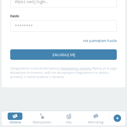
Hasło
nie pamiętam hasła
ZALOGUJ SIĘ
Zalogowanie oznacza akceptację
Regulaminu serwisu
Wykop.pl w jego
aktualnym brzmieniu. Jeśli nie akceptujesz Regulaminu w całości,
prosimy o niekorzystanie z serwisu.
Główna
Wykopalisko
Hity
Mikroblog