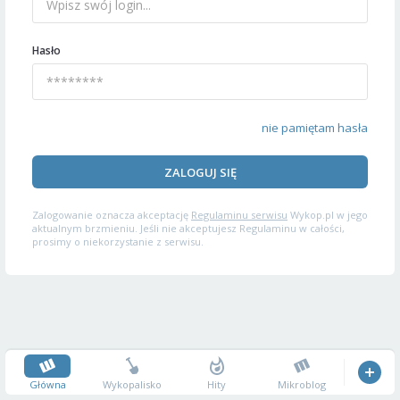
Hasło
nie pamiętam hasła
ZALOGUJ SIĘ
Zalogowanie oznacza akceptację
Regulaminu serwisu
Wykop.pl w jego
aktualnym brzmieniu. Jeśli nie akceptujesz Regulaminu w całości,
prosimy o niekorzystanie z serwisu.
Główna
Wykopalisko
Hity
Mikroblog