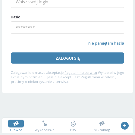
Hasło
nie pamiętam hasła
ZALOGUJ SIĘ
Zalogowanie oznacza akceptację
Regulaminu serwisu
Wykop.pl w jego
aktualnym brzmieniu. Jeśli nie akceptujesz Regulaminu w całości,
prosimy o niekorzystanie z serwisu.
Główna
Wykopalisko
Hity
Mikroblog