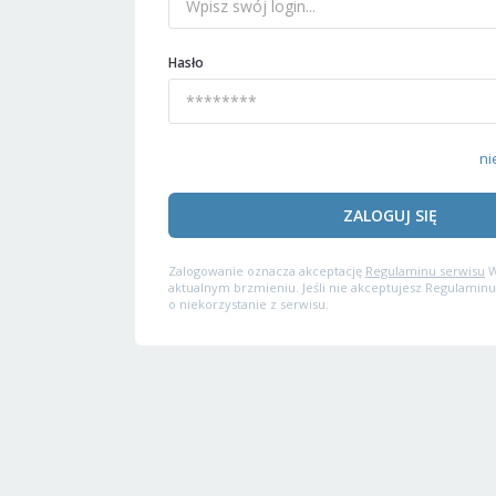
Hasło
ni
ZALOGUJ SIĘ
Zalogowanie oznacza akceptację
Regulaminu serwisu
W
aktualnym brzmieniu. Jeśli nie akceptujesz Regulaminu
o niekorzystanie z serwisu.