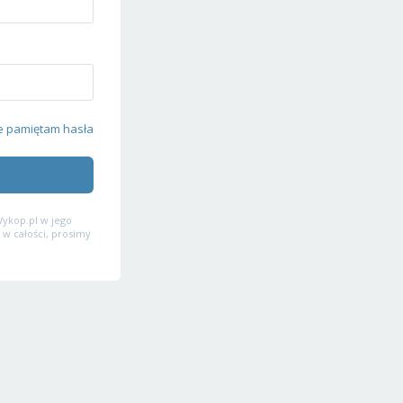
e pamiętam hasła
ykop.pl w jego
 w całości, prosimy