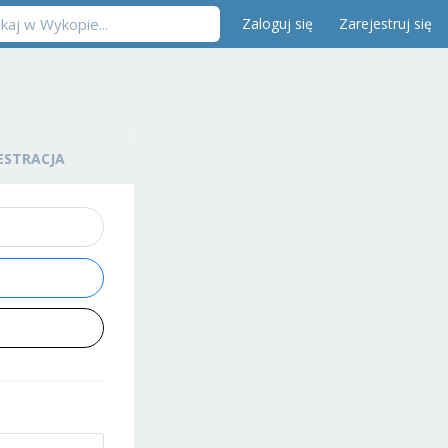
Zaloguj się
Zarejestruj się
ESTRACJA