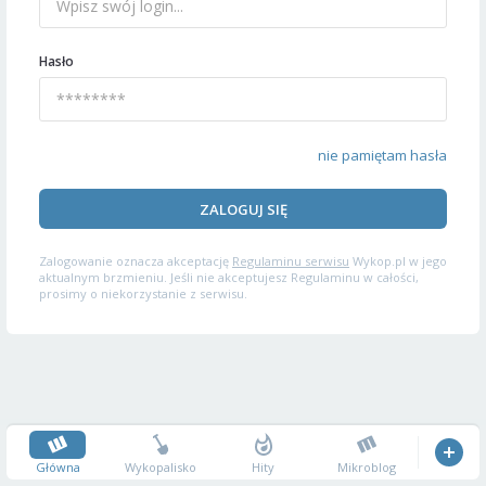
Hasło
nie pamiętam hasła
ZALOGUJ SIĘ
Zalogowanie oznacza akceptację
Regulaminu serwisu
Wykop.pl w jego
aktualnym brzmieniu. Jeśli nie akceptujesz Regulaminu w całości,
prosimy o niekorzystanie z serwisu.
Główna
Wykopalisko
Hity
Mikroblog