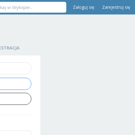
Zaloguj się
Zarejestruj się
ESTRACJA