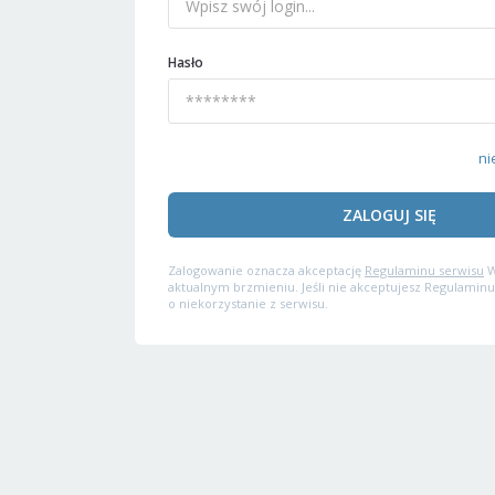
Hasło
ni
ZALOGUJ SIĘ
Zalogowanie oznacza akceptację
Regulaminu serwisu
W
aktualnym brzmieniu. Jeśli nie akceptujesz Regulaminu
o niekorzystanie z serwisu.