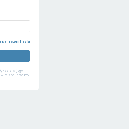
e pamiętam hasła
ykop.pl w jego
 w całości, prosimy