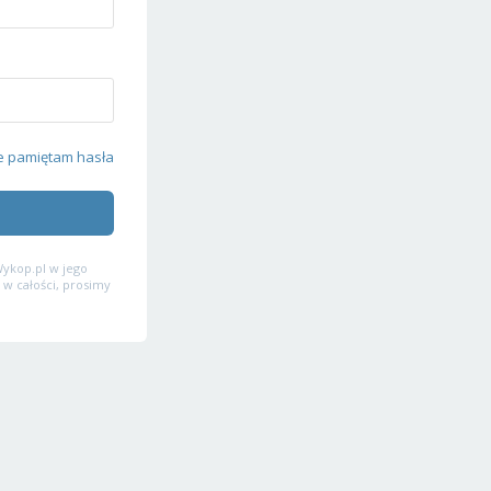
e pamiętam hasła
ykop.pl w jego
 w całości, prosimy