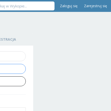
Zaloguj się
Zarejestruj się
ESTRACJA