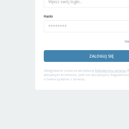
Hasło
ni
ZALOGUJ SIĘ
Zalogowanie oznacza akceptację
Regulaminu serwisu
W
aktualnym brzmieniu. Jeśli nie akceptujesz Regulaminu
o niekorzystanie z serwisu.