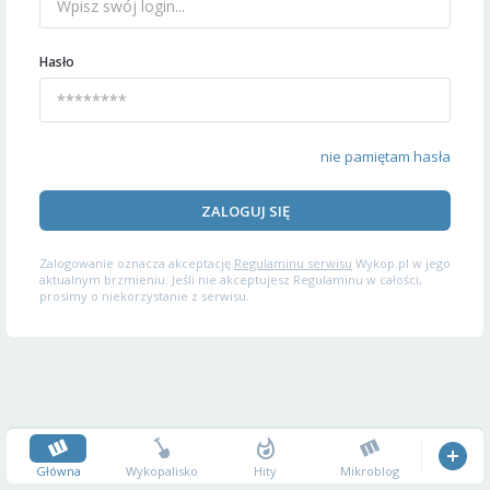
Hasło
nie pamiętam hasła
ZALOGUJ SIĘ
Zalogowanie oznacza akceptację
Regulaminu serwisu
Wykop.pl w jego
aktualnym brzmieniu. Jeśli nie akceptujesz Regulaminu w całości,
prosimy o niekorzystanie z serwisu.
Główna
Wykopalisko
Hity
Mikroblog