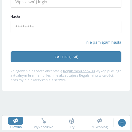
Hasło
nie pamiętam hasła
ZALOGUJ SIĘ
Zalogowanie oznacza akceptację
Regulaminu serwisu
Wykop.pl w jego
aktualnym brzmieniu. Jeśli nie akceptujesz Regulaminu w całości,
prosimy o niekorzystanie z serwisu.
Główna
Wykopalisko
Hity
Mikroblog