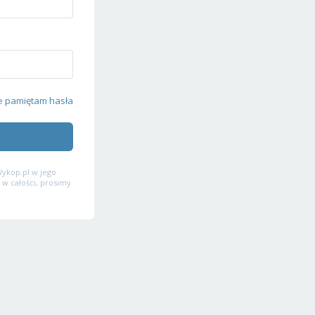
e pamiętam hasła
ykop.pl w jego
 w całości, prosimy