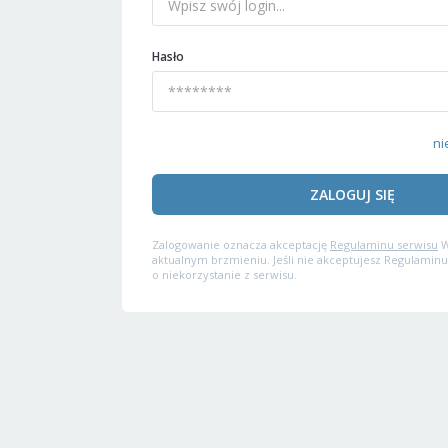
Hasło
ni
ZALOGUJ SIĘ
Zalogowanie oznacza akceptację
Regulaminu serwisu
W
aktualnym brzmieniu. Jeśli nie akceptujesz Regulaminu
o niekorzystanie z serwisu.