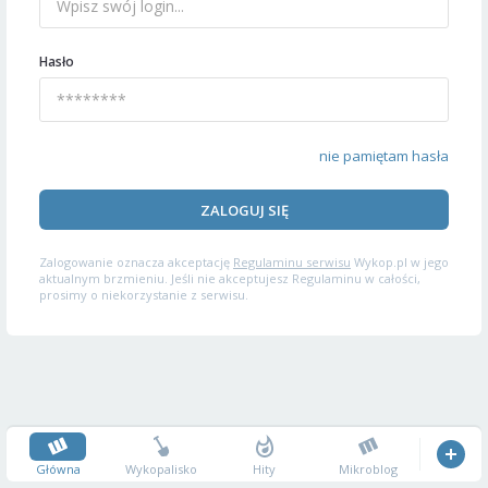
Hasło
nie pamiętam hasła
ZALOGUJ SIĘ
Zalogowanie oznacza akceptację
Regulaminu serwisu
Wykop.pl w jego
aktualnym brzmieniu. Jeśli nie akceptujesz Regulaminu w całości,
prosimy o niekorzystanie z serwisu.
Główna
Wykopalisko
Hity
Mikroblog