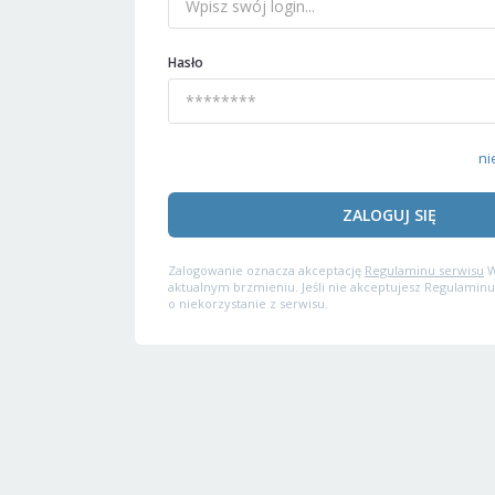
Hasło
ni
ZALOGUJ SIĘ
Zalogowanie oznacza akceptację
Regulaminu serwisu
W
aktualnym brzmieniu. Jeśli nie akceptujesz Regulaminu
o niekorzystanie z serwisu.