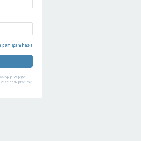
e pamiętam hasła
ykop.pl w jego
 w całości, prosimy