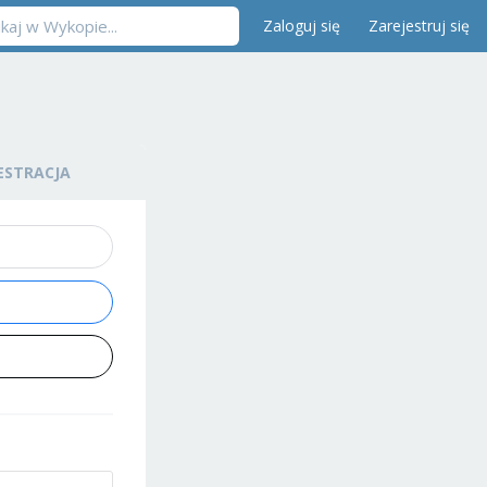
Zaloguj się
Zarejestruj się
ESTRACJA