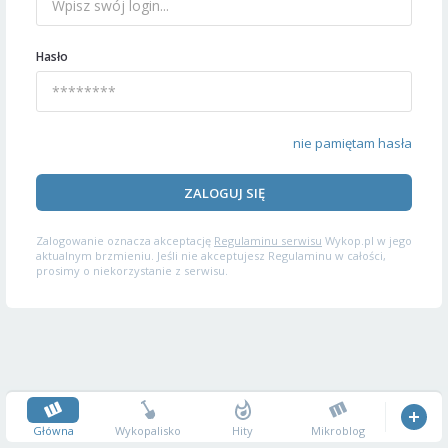
Hasło
nie pamiętam hasła
ZALOGUJ SIĘ
Zalogowanie oznacza akceptację
Regulaminu serwisu
Wykop.pl w jego
aktualnym brzmieniu. Jeśli nie akceptujesz Regulaminu w całości,
prosimy o niekorzystanie z serwisu.
Główna
Wykopalisko
Hity
Mikroblog