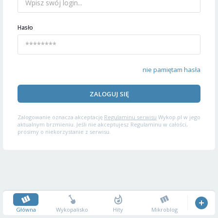
Hasło
nie pamiętam hasła
ZALOGUJ SIĘ
Zalogowanie oznacza akceptację
Regulaminu serwisu
Wykop.pl w jego
aktualnym brzmieniu. Jeśli nie akceptujesz Regulaminu w całości,
prosimy o niekorzystanie z serwisu.
Główna
Wykopalisko
Hity
Mikroblog