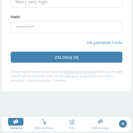
Hasło
nie pamiętam hasła
ZALOGUJ SIĘ
Zalogowanie oznacza akceptację
Regulaminu serwisu
Wykop.pl w jego
aktualnym brzmieniu. Jeśli nie akceptujesz Regulaminu w całości,
prosimy o niekorzystanie z serwisu.
Główna
Wykopalisko
Hity
Mikroblog