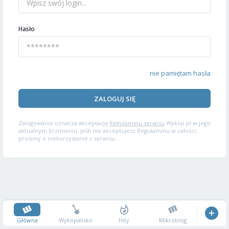
Hasło
nie pamiętam hasła
ZALOGUJ SIĘ
Zalogowanie oznacza akceptację
Regulaminu serwisu
Wykop.pl w jego
aktualnym brzmieniu. Jeśli nie akceptujesz Regulaminu w całości,
prosimy o niekorzystanie z serwisu.
Główna
Wykopalisko
Hity
Mikroblog