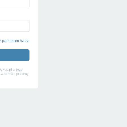
e pamiętam hasła
ykop.pl w jego
 w całości, prosimy