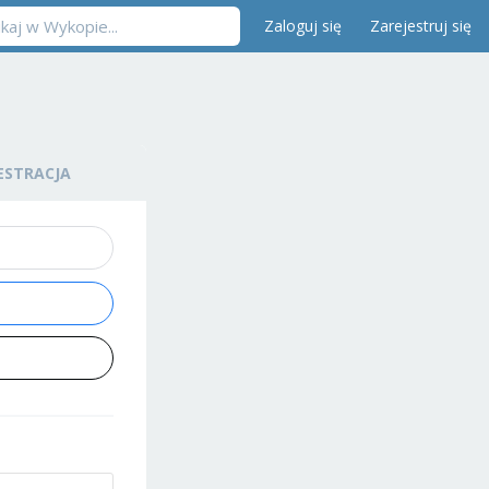
Zaloguj się
Zarejestruj się
ESTRACJA