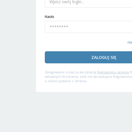
Hasło
ni
ZALOGUJ SIĘ
Zalogowanie oznacza akceptację
Regulaminu serwisu
W
aktualnym brzmieniu. Jeśli nie akceptujesz Regulaminu
o niekorzystanie z serwisu.