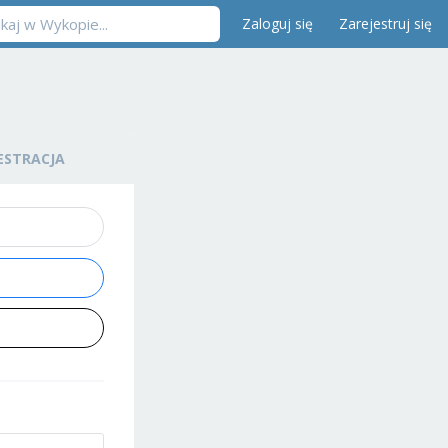
Zaloguj się
Zarejestruj się
ESTRACJA