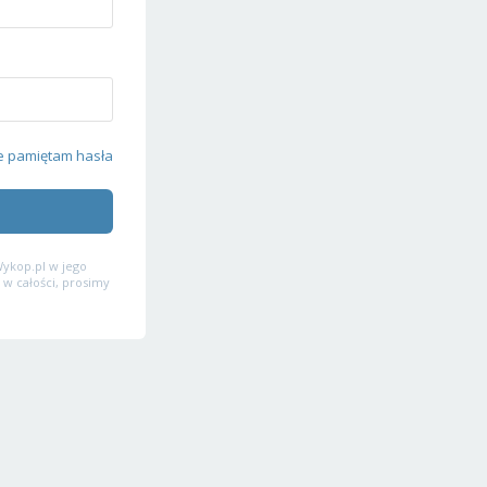
e pamiętam hasła
ykop.pl w jego
 w całości, prosimy