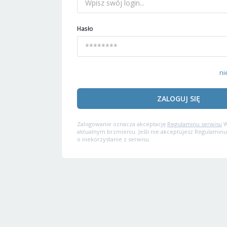
Hasło
ni
ZALOGUJ SIĘ
Zalogowanie oznacza akceptację
Regulaminu serwisu
W
aktualnym brzmieniu. Jeśli nie akceptujesz Regulaminu
o niekorzystanie z serwisu.