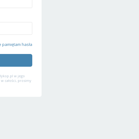
e pamiętam hasła
ykop.pl w jego
 w całości, prosimy