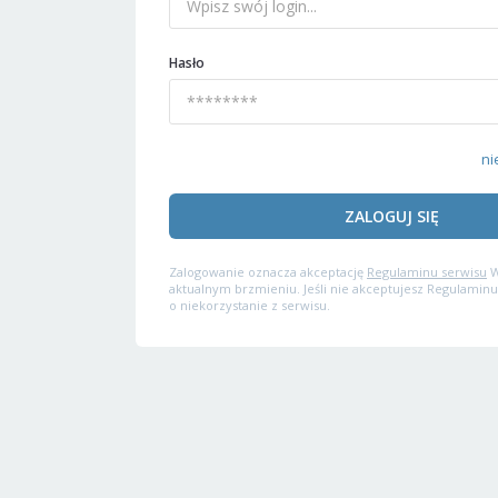
Hasło
ni
ZALOGUJ SIĘ
Zalogowanie oznacza akceptację
Regulaminu serwisu
W
aktualnym brzmieniu. Jeśli nie akceptujesz Regulaminu
o niekorzystanie z serwisu.