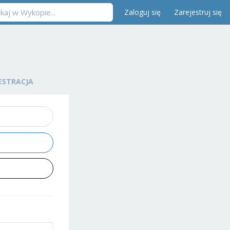
Zaloguj się
Zarejestruj się
ESTRACJA