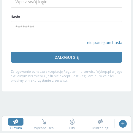
Hasło
nie pamiętam hasła
ZALOGUJ SIĘ
Zalogowanie oznacza akceptację
Regulaminu serwisu
Wykop.pl w jego
aktualnym brzmieniu. Jeśli nie akceptujesz Regulaminu w całości,
prosimy o niekorzystanie z serwisu.
Główna
Wykopalisko
Hity
Mikroblog