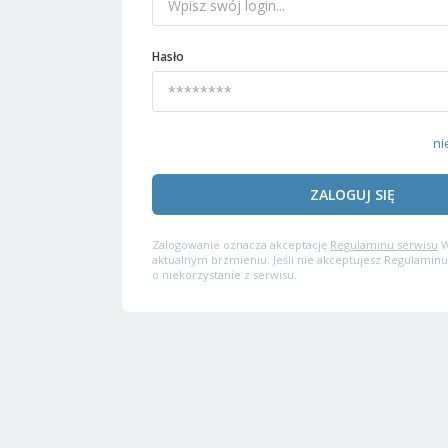
Hasło
ni
ZALOGUJ SIĘ
Zalogowanie oznacza akceptację
Regulaminu serwisu
W
aktualnym brzmieniu. Jeśli nie akceptujesz Regulaminu
o niekorzystanie z serwisu.