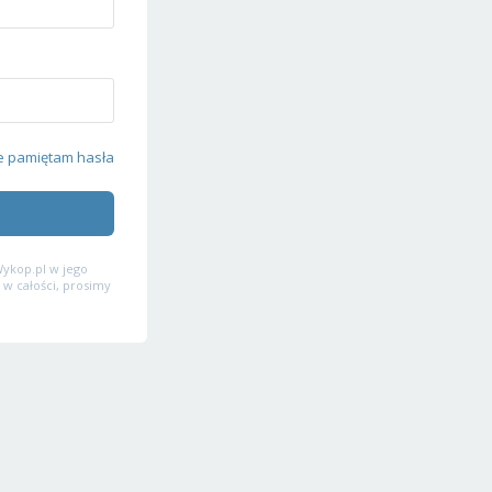
e pamiętam hasła
ykop.pl w jego
 w całości, prosimy