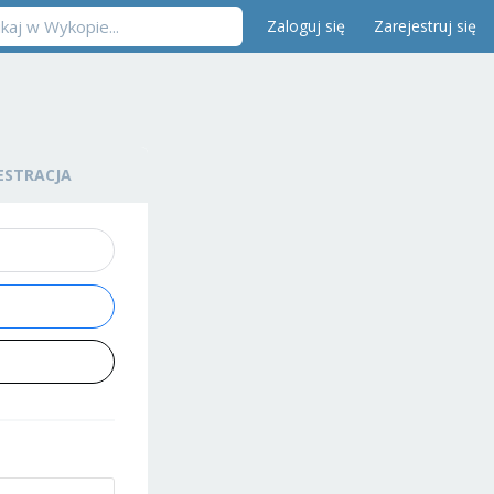
Zaloguj się
Zarejestruj się
ESTRACJA