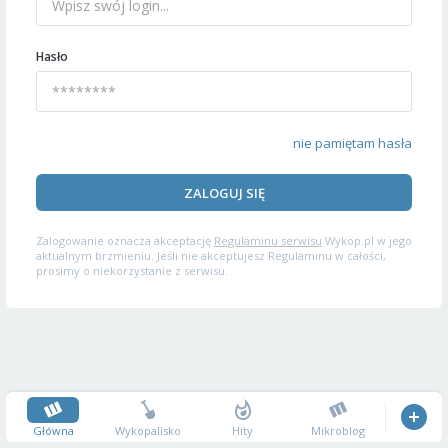
Hasło
nie pamiętam hasła
ZALOGUJ SIĘ
Zalogowanie oznacza akceptację
Regulaminu serwisu
Wykop.pl w jego
aktualnym brzmieniu. Jeśli nie akceptujesz Regulaminu w całości,
prosimy o niekorzystanie z serwisu.
Główna
Wykopalisko
Hity
Mikroblog